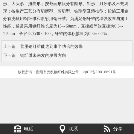
形、大头形、扭曲形；按截面形状分有圆形、矩形、月牙形及不规则
形；按生产工艺分有切断型、剪切型、铣削型及熔抽型；按施工用途
分有浇筑用钢纤维和喷射用钢纤维。为满足钢纤维的增强效果与施工
性能，通常采用钢纤维长度为15～60mm，直径或等效直径为0.3～
1.2mm，长径比为30～100，纤维的体积掺量为0.5%～2%。
上一篇：
善用钢纤维能达到事半功倍的效果
下一篇：
钢纤维未来发的发展方向
版权所有：
衡阳市兴凯钢纤维有限公司
湘ICP备19016691号
电话
联系
分享